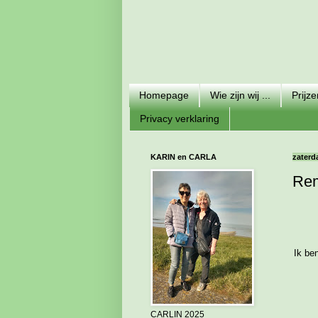
Homepage
Wie zijn wij ...
Prijz
Privacy verklaring
KARIN en CARLA
zaterda
Rem
Ik be
CARLIN 2025