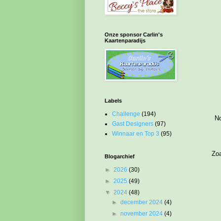
Onze sponsor Carlin's
Kaartenparadijs
Labels
Challenge
(194)
No
Gast Designers
(97)
Winnaar en Top 3
(95)
Zoa
Blogarchief
►
2026
(30)
►
2025
(49)
▼
2024
(48)
►
december 2024
(4)
►
november 2024
(4)