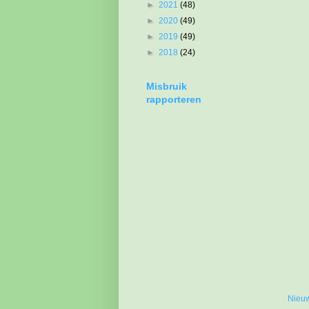
►
2021
(48)
►
2020
(49)
►
2019
(49)
►
2018
(24)
Misbruik
rapporteren
Nieuw