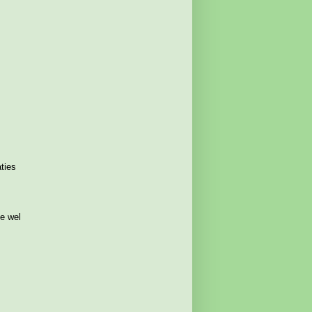
aties
ze wel