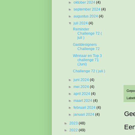
►
oktober 2024
(4)
►
september 2024
(4)
►
augustus 2024
(4)
▼
juli 2024
(4)
Reminder
Challenge 72 (
juli )
Gastdesigners
Challenge 72
Winnaar en Top 3
challenge 71
(Juni)
Challenge 72 ( juli )
►
juni 2024
(4)
►
mei 2024
(4)
Gepo
►
april 2024
(4)
Label
►
maart 2024
(4)
►
februari 2024
(4)
Gee
►
januari 2024
(4)
►
2023
(48)
Een
►
2022
(49)