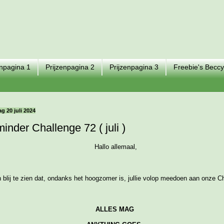
enpagina 1
Prijzenpagina 2
Prijzenpagina 3
Freebie's Beccy
g 20 juli 2024
inder Challenge 72 ( juli )
Hallo allemaal,
n blij te zien dat, ondanks het hoogzomer is, jullie volop meedoen aan onze C
ALLES MAG