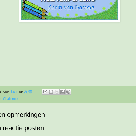
st door
karin
op
09:00
s:
Challenge
n opmerkingen:
 reactie posten